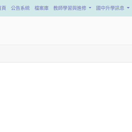
(current)
首頁
公告系統
檔案庫
教師學習與進修
國中升學訊息