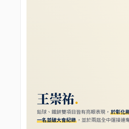
王崇祐
.
鉛球、鐵餅雙項目皆有亮眼表現，
於彰化
一名並破大會紀錄
，並於兩屆全中運接連