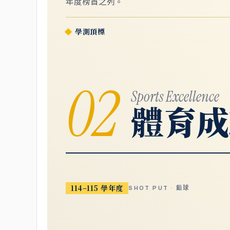
年度榜首之列。
學測頂標
02
Sports Excellence
體育成
114–115 學年度
SHOT PUT · 鉛球