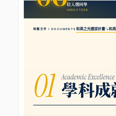
位入選同學
INDUCTEES
和高之光選拔計畫
↘
和高
相關文件 / DOCUMENTS
01
Academic Excellence
學科成