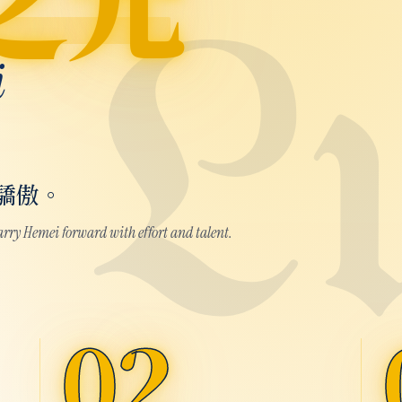
i
驕傲。
carry Hemei forward with effort and talent.
02