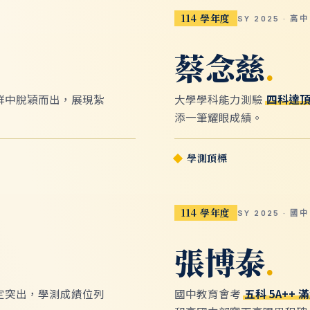
114 學年度
SY 2025 · 高中
蔡念慈
.
群中脫穎而出，展現紮
大學學科能力測驗
四科達
添一筆耀眼成績。
學測頂標
114 學年度
SY 2025 · 國中
張博泰
.
定突出，學測成績位列
國中教育會考
五科 5A++ 