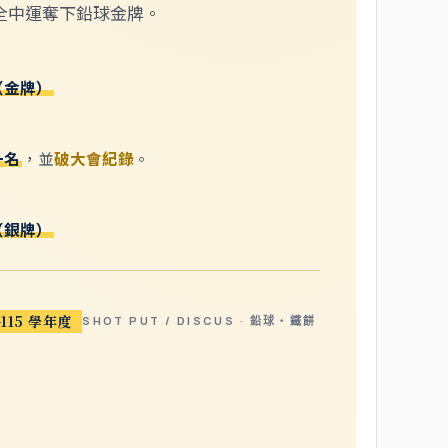
 年全中運奪下鉛球金牌。
（金牌）
一名
，並
破大會紀錄
。
（銀牌）
–115 學年度
SHOT PUT / DISCUS · 鉛球・鐵餅