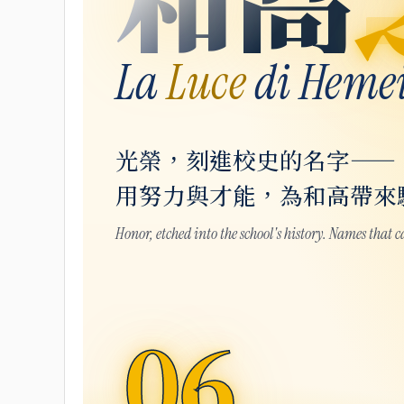
La
Luce
di Heme
光榮，刻進校史的名字——
用努力與才能，為和高帶來
Honor, etched into the school's history. Names that 
06