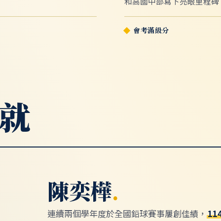
和高國中部寫下亮眼里程碑
會考滿級分
就
陳奕樺
.
連續兩個學年度於全國鉛球賽事屢創佳績，
1