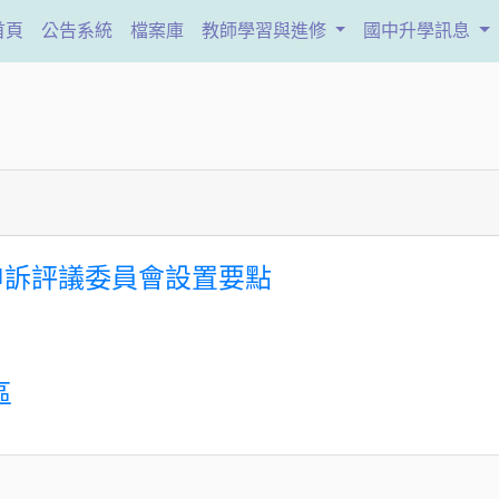
(current)
首頁
公告系統
檔案庫
教師學習與進修
國中升學訊息
申訴評議委員會設置要點
區