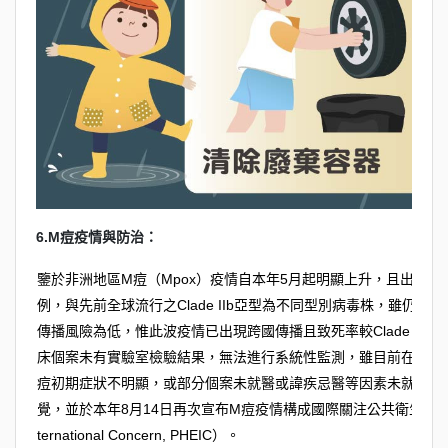
6.M痘疫情與防治：
鑒於非洲地區M痘（Mpox）疫情自本年5月起明顯上升，且出現具人傳
例，與先前全球流行之Clade IIb亞型為不同型別病毒株，雖仍
傳播風險為低，惟此波疫情已出現跨國傳播且致死率較Clade II
床個案未有實驗室檢驗結果，無法進行系統性監測，雖目前在非洲
痘初期症狀不明顯，或部分個案未就醫或諱疾忌醫等因素未就診或
覺，並於本年8月14日再次宣布M痘疫情構成國際關注公共衛生緊急事件（Public
ternational Concern, PHEIC）。