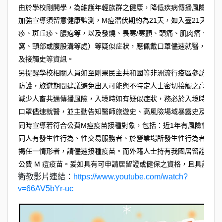
由於學校剛開學，為維護年輕族群之健康，降低疾病傳播風險，有
加強宣導須留意健康監測，M痘潛伏期約為21天，如入臺21天內
疹、斑丘疹、膿疱等，以及發燒、畏寒/寒顫、頭痛、肌肉痛、背
窩、頸部或腹股溝等處）等疑似症狀，應佩戴口罩儘速就醫，並主
及接觸史等資訊。
另提醒學校相關人員如至剛果民主共和國等非洲流行疫區參訪，或
防護，旅遊期間建議避免出入可能與不特定人士密切接觸之高風險
減少人畜共通傳播風險，入境時如有疑似症狀，務必於入境時主動
口罩儘速就醫，並主動告知醫師旅遊史、高風險場域暴露史及接觸
同時宣導若符合公費M痘疫苗接種對象，包括：近1年有風險性行
同人有發生性行為、性交易服務者、於營業場所發生性行為者等）
揭任一情形者，請儘速接種疫苗。而外籍人士持有我國居留證或具
公費 M 痘疫苗。爰如具有可申請居留證或健保之資格，且具前述
衛教影片連結：
https://www.youtube.com/watch?
v=66AV5bYr-uc