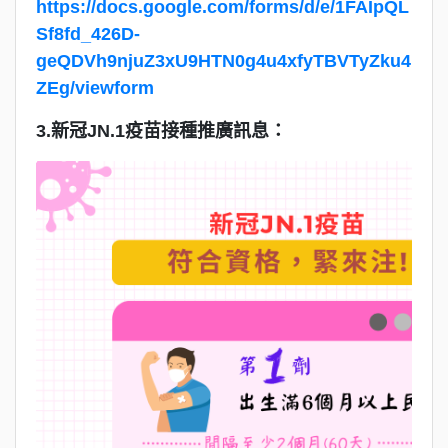
https://docs.google.com/forms/d/e/1FAIpQL
Sf8fd_426D-
geQDVh9njuZ3xU9HTN0g4u4xfyTBVTyZku4
ZEg/viewform
3.新冠JN.1疫苗接種推廣訊息：