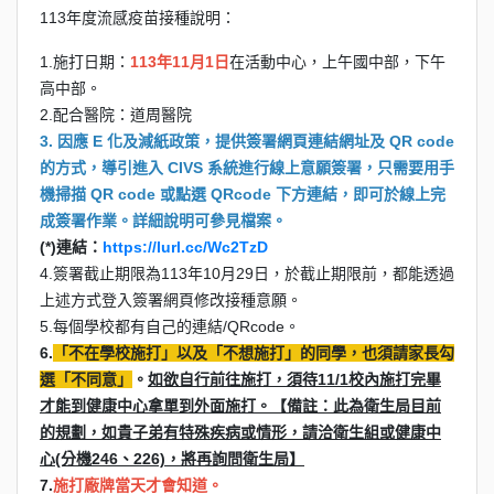
113年度流感疫苗接種說明：
1.施打日期：
113年11月1日
在活動中心，上午國中部，下午
高中部。
2.配合醫院：道周醫院
3. 因應 E 化及減紙政策，提供簽署網頁連結網址及 QR code
的方式，導引進入 CIVS 系統進行線上意願簽署，只需要用手
機掃描 QR code 或點選 QRcode 下方連結，即可於線上完
成簽署作業。詳細說明可參見檔案。
(*)連結：
https://lurl.cc/Wc2TzD
4.簽署截止期限為113年10月29日，於截止期限前，都能透過
上述方式登入簽署網頁修改接種意願。
5.每個學校都有自己的連結/QRcode。
6.
「不在學校施打」以及「不想施打」的同學，也須請家長勾
選「不同意」
。
如欲自行前往施打，須待11/1校內施打完畢
才能到健康中心拿單到外面施打。【備註：此為衛生局目前
的規劃，如貴子弟有特殊疾病或情形，請洽衛生組或健康中
心(分機246、226)，將再詢問衛生局】
7.
施打廠牌當天才會知道。