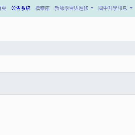
(current)
首頁
公告系統
檔案庫
教師學習與進修
國中升學訊息