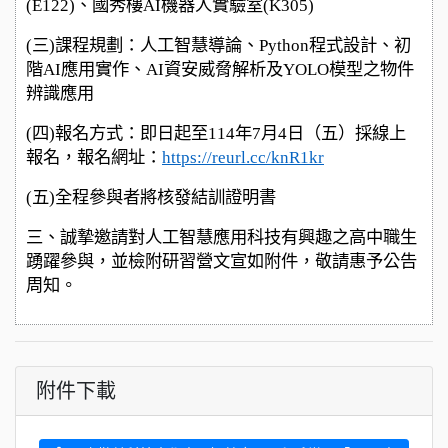
(E122)、國秀樓AI機器人實驗室(K305)
(
三)課程規劃：人工智慧導論、Python程式設計、初
階AI應用實作、AI資安威脅解析及YOLO模型之物件
辨識應用
(
四)報名方式：即日起至114年7月4日（五）採線上
報名，報名網址：
https://reurl.cc/knR1kr
(
五)全程參與者將核發結訓證明書
三、誠摯邀請對人工智慧應用科技有興趣之高中職生
踴躍參與，並檢附研習營文宣如附件，敬請惠予公告
周知。
附件下載