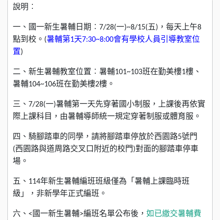
說明︰
一、國一新生暑輔日期︰
7/28(
一
)~8/15(
五
)
，每天上午
8
點到校。(
暑輔第1天7:30~8:00會有學校人員引導教室位
置
)
二、新生暑輔教室位置︰暑輔
101~103
班在勤美樓
1
樓、
暑輔
104~106
班在勤美樓
2
樓。
三、
7/28(
一
)
暑輔第一天先穿著國小制服，上課後再依實
際上課科目，由暑輔導師統一規定穿著制服或體育服。
四、騎腳踏車的同學，請將腳踏車停放於西園路
5
號門
(
西園路與道周路交叉口附近的校門
)
對面的腳踏車停車
場。
五、
114
年新生暑輔編班班級僅為「暑輔上課臨時班
級」，非新學年正式編班。
六
、
<
國一新生暑輔
>
編班名單公布後，
如已繳交暑輔費