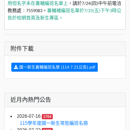
用但名字未在暑輔編班名單上
，請於
7/24(
四
)
中午前電洽
教務處︰
7559083
。
暑輔補編班名單於
7/25(
五
)
下午
3
時公
告於校網首頁及新生專區。
附件下載
國一新生暑輔編班名單 (114.7.21公告).pdf
近月內熱門公告
2026-07-16
1704
115學年度國一新生常態編班名冊