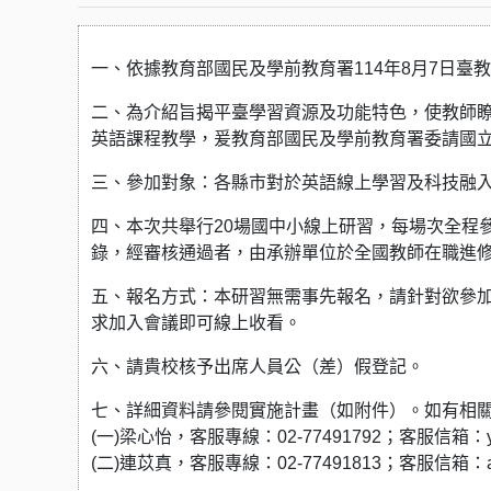
一、依據教育部國民及學前教育署114年8月7日臺教國
二、為介紹旨揭平臺學習資源及功能特色，使教師
英語課程教學，爰教育部國民及學前教育署委請國
三、參加對象：各縣市對於英語線上學習及科技融
四、本次共舉行20場國中小線上研習，每場次全程參
錄，經審核通過者，由承辦單位於全國教師在職進修
五、報名方式：本研習無需事先報名，請針對欲參加之場次，點選會議
求加入會議即可線上收看。
六、請貴校核予出席人員公（差）假登記。
七、詳細資料請參閱實施計畫（如附件）。如有相
(一)梁心怡，客服專線：02-77491792；客服信箱：yuz0
(二)連苡真，客服專線：02-77491813；客服信箱：alhs