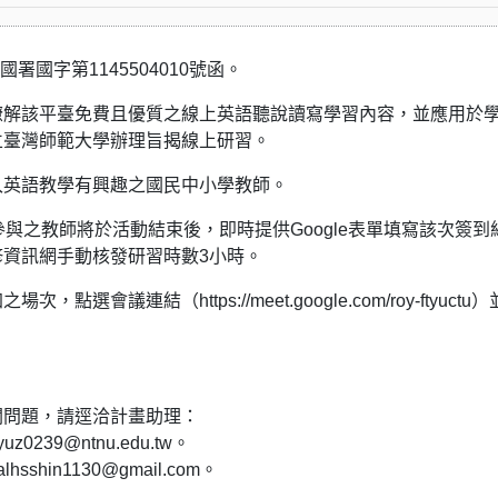
署國字第1145504010號函。
瞭解該平臺免費且優質之線上英語聽說讀寫學習內容，並應用於
立臺灣師範大學辦理旨揭線上研習。
入英語教學有興趣之國民中小學教師。
與之教師將於活動結束後，即時提供Google表單填寫該次簽到
資訊網手動核發研習時數3小時。
連結（https://meet.google.com/roy-ftyuctu
關問題，請逕洽計畫助理：
239@ntnu.edu.tw。
shin1130@gmail.com。