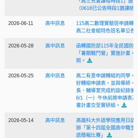
「高三充實課程時段1」選
（0618已公告時段1選課結
2026-06-11
高中訊息
115高二數理實驗班申請轉
高二社會組特色班名單公告
2026-05-28
高中訊息
函轉國防部115年全民國防
「暑期戰鬥營」實施計畫，
照。
2026-05-25
高中訊息
高二有意申請轉組的同學，
好轉組申請表，並與導師、
長、輔導室完成約談紀錄後
6/1（一）午休前將申請表及
書計畫交至實研組。
2026-05-14
高中訊息
高雄科大外語學院應用日語
辦「第十四屆全國高中職生 
語簡報比賽」