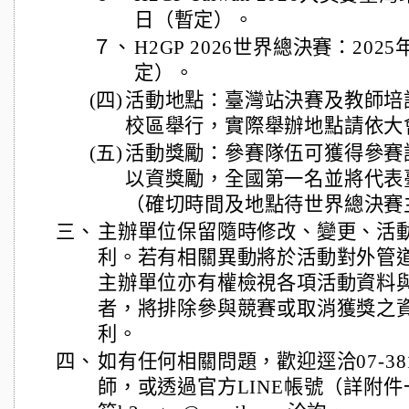
日（暫定）。
７、
H2GP 2026世界總決賽：202
定）。
(四)
活動地點：臺灣站決賽及教師培
校區舉行，實際舉辦地點請依大
(五)
活動獎勵：參賽隊伍可獲得參賽
以資獎勵，全國第一名並將代表
（確切時間及地點待世界總決賽
三、
主辦單位保留隨時修改、變更、活
利。若有相關異動將於活動對外管
主辦單位亦有權檢視各項活動資料
者，將排除參與競賽或取消獲獎之
利。
四、
如有任何相關問題，歡迎逕洽07-3814
師，或透過官方LINE帳號（詳附件一