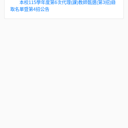
本校115學年度第6次代理(課)教師甄選(第3招)錄
取名單暨第4招公告