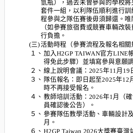
氫瓶），過去未曾參與的學校將
套件一組，以利隊伍順利進行訓
程參與之隊伍賽後毋須歸還。唯
（如參賽旅宿費或競賽車輛改裝
行負擔。
(三)
活動時程（參賽流程及報名相關
１、
加入H2GP TAIWAN官方LI
得免此步驟）並填寫參與意願
２、
線上說明會議：2025年11月19日
３、
隊伍報名：即日起至2025年12月
時不再接受報名。
４、
教師培訓活動：2026年1月（
員確認後公告）。
５、
參賽隊伍教學活動、車輛設計及賽
月。
６、
H2GP Taiwan 2026大獎賽臺