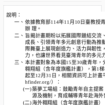
說明：
一、
依據教育部114年11月10日臺教授青字
辦 理。
二、
旨揭計畫期盼以拓展國際鏈結交流
成長、引領青年多元創意行動為推
際舞臺上展現創造力、活力與韌性
力，也讓世界看見臺灣青年的多元
三、
本計畫對象為本國15至30歲青年
翱翔組（含年度旗艦計畫），第1梯次
起至12月31日，相關資訊可上計畫平臺查詢
hfinder.org/）：
(一)
築夢工場組：鼓勵青年自主提案
源及機制，育成輔導青年赴海外
(二)
海外翱翔組（含年度旗艦計畫）