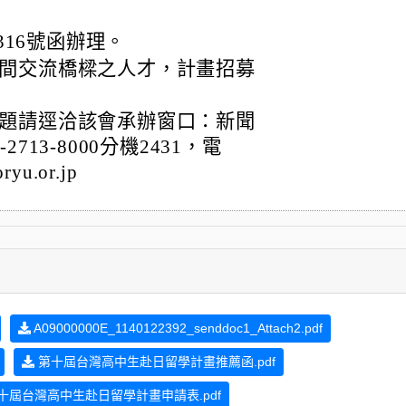
316號函辦理。
間交流橋樑之人才，計畫招募
題請逕洽該會承辦窗口：新聞
13-8000分機2431，電
yu.or.jp
A09000000E_1140122392_senddoc1_Attach2.pdf
第十屆台灣高中生赴日留學計畫推薦函.pdf
十屆台灣高中生赴日留學計畫申請表.pdf