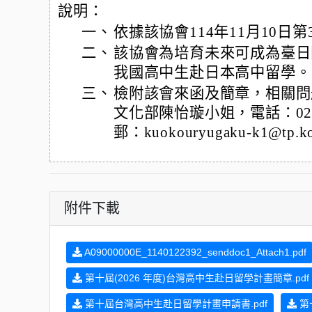
說明：
一、
依據該協會114年11月10日第
二、
該協會為培育未來可成為臺日
我國高中生赴日本高中留學。
三、
檢附該會來函及簡章，相關問
文化部陳怡璇小姐，電話：02-27
郵：kuokouryugaku-k1@tp.kor
附件下載
A09000000E_1140122392_senddoc1_Attach1.pdf
第十屆(2026 年度)台灣高中生赴日留學計畫簡章.pdf
第十屆台灣高中生赴日留學計畫申請書.pdf
第