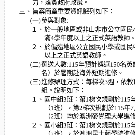
力，落實政府政策。
三、
旨案簡章重要資訊臚列如下：
(一)
參與對象:
１、
於一般地區或非山非市公立國民
滿4學年度以上之正式英語教師
２、
於偏遠地區公立國民小學或國民
以上之正式英語教師。
(二)
選送人數:115年預計遴選150名
名）於暑期赴海外短期進修。
(三)
進修辦理方式：每梯次3週，依教
組。說明如下：
１、
國中組3班：第1梯次規劃於115年
（1班），第2梯次規劃於115年7
（2班）均於澳洲麥覺理大學進
２、
國小組3班：第1梯次規劃於115年
（2班），於澳洲昆士蘭學院進修