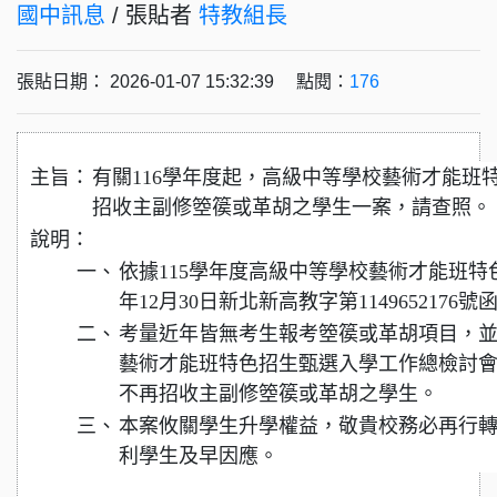
國中訊息
/ 張貼者
特教組長
張貼日期： 2026-01-07 15:32:39 點閱：
176
主旨：
有關116學年度起，高級中等學校藝術才能班
招收主副修箜篌或革胡之學生一案，請查照。
說明：
一、
依據115學年度高級中等學校藝術才能班特
年12月30日新北新高教字第1149652176
二、
考量近年皆無考生報考箜篌或革胡項目，並
藝術才能班特色招生甄選入學工作總檢討會
不再招收主副修箜篌或革胡之學生。
三、
本案攸關學生升學權益，敬貴校務必再行
利學生及早因應。