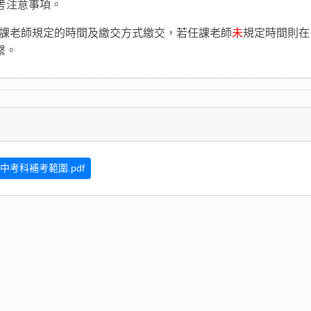
考注意事項
。
課老師規定的時間及繳交方式繳交，若任課老師
未
規定時間則在
繫。
高中考科補考範圍.pdf