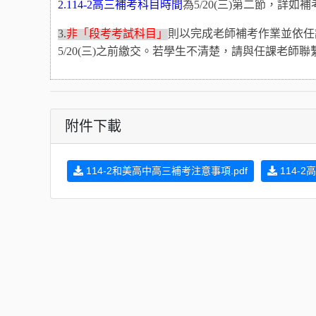
2.114-2
高三補考科目時間
為5/20(三)第二節，詳如
補
3.
非「段考考試科目」
則以完成老師補考作業並依任
5/20(三)之前繳交。
若學生不清楚，請與任課老師聯
附件下載
114-2和美高中高三補考注意事項.pdf
114-2