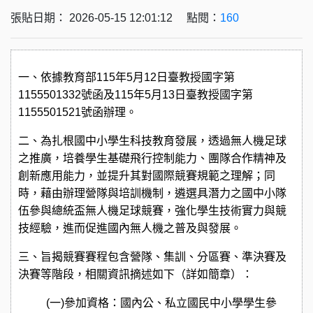
張貼日期： 2026-05-15 12:01:12 點閱：
160
一、依據教育部
115
年
5
月
12
日臺教授國字第
1155501332
號函及
115
年
5
月
13
日臺教授國字第
1155501521
號函辦理。
二、
為扎根國中小學生科技教育發展，透過無人機足球
之推廣，培養學生基礎飛行控制能力、團隊合作精神及
創新應用能力，並提升其對國際競賽規範之理解；同
時，藉由辦理營隊與培訓機制，遴選具潛力之國中小隊
伍參與總統盃無人機足球競賽，強化學生技術實力與競
技經驗，進而促進國內無人機之普及與發展。
三、旨揭競賽賽程包含營隊、集訓、分區賽、準決賽及
決賽等階段，相關資訊摘述如下（詳如簡章）：
(
一
)
參加資格：國內公、私立國民中小學學生參