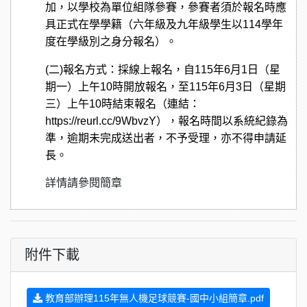
加，以學校為單位組隊參賽，參賽者須於報名時應
具正式在學學籍（六年級及九年級學生以
114
學年
度在學級別之身分報名）。
(
二
)
報名方式：採線上報名，自
115
年
6
月
1
日（星
期一）上午
10
時開放報名，至
115
年
6
月
3
日（星期
三）上午
10
時結束報名（連結：
https://reurl.cc/9WbvzY
），報名時間以
系統紀錄為
準，逾期未完成送出者，不予受理，亦不得
申請延
長。
詳情請參閱簡章
附件下載
教育部辦理115年無人機足球競賽-國中小組簡章.pdf