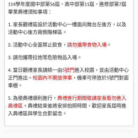
114學年度國中部第56屆、高中部第11屆、進修部第7屆
畢業典禮須知事項：
1. 家長觀禮區設於活動中心一樓面向舞台左後方，以及
活動中心後方兩側階梯區。
2. 活動中心全面禁止飲食，
請勿攜帶食物入場
。
3. 請勿攜帶拉炮等危險物品入場。
4. 當日觀禮家長請統一由
5
號門
進入校園，並由活動中心
正門進出。
校園內不開放停車
，機車可停放於5號門對面
車棚。
5. 為使典禮順利進行，
典禮進行期間敬請家長暫勿進入
典禮區
。典禮結束後將安排拍照時間，歡迎家長屆時進
入典禮區與學生合影留念。