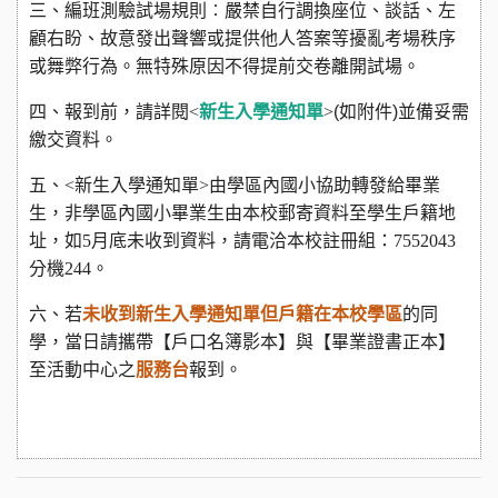
三、編班測驗試場規則︰嚴禁自行調換座位、談話、左
顧右盼、故意發出聲響或提供他人答案等擾亂考場秩序
或舞弊行為。無特殊原因不得提前交卷離開試場。
四、報到前，請詳閱<
新生入學通知單
>
(
如附件
)
並備妥需
繳交資料。
五、<新生入學通知單>由學區內國小協助轉發給畢業
生，非學區內國小畢業生由本校郵寄資料至學生戶籍地
址，如5月底未收到資料，請電洽本校註冊組：7552043
分機244。
六、若
未收到新生入學通知單但戶籍在本校學區
的同
學，當日請攜帶【戶口名簿影本】與【畢業證書正本】
至活動中心之
服務台
報到。