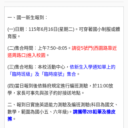
一、國一新生報到︰
(
一
)
日期︰
115
年
6
月
16
日
(
星期二
)
。可穿著國小制服或體
育服。
(
二
)
集合時間︰上午
7:50~8:05
。
請從
5
號門
(
西園路靠近
道周路口
)
進入校園
。
(
三
)
集合地點︰本校活動中心，
依新生入學通知單上的
「臨時班級」及「臨時座號」集合
。
(
四
)
當日報到後依縣府規定進行編班測驗，於
11:00
放
學，家長可事先與孩子約好接送地點。
二、報到日實施英語能力測驗及編班測驗(科目為國文、
數學，範圍為國小五、六年級)。
請攜帶
2B
鉛筆及橡皮
擦
。