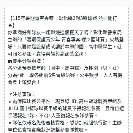
【115年暑期青春專案｜彰化縣3對3籃球賽 熱血開打
🔥】
你準備好和隊友一起燃燒這個夏天了嗎？彰化縣警察局
主辦的「暑期保護青少年-青春專案3對3籃球賽」火熱登
場！只要你是設籍或就讀於本縣的國、高中職學生，就
可報名參加，贏得榮耀與高額獎金💰！
👥賽事分組辦法：
各分區預賽依年齡（國中、高中職）及性別（男、女）
分為4組，取各組前6名晉級決賽，公平競爭，人人有機
會登上頒獎台！
📌注意事項：
🔸為保障比賽公平性，現登錄HBL高中籃球聯賽甲組及
JHBL國中籃球聯賽甲級的球員不得報名參賽，且每位選
手限報名1隊，不可1人重複報名多隊參賽。
🔸隊伍依報名先後審核資格，想參加就趕快行動！主辦
單位也會視實際狀況調整參賽隊數喔。