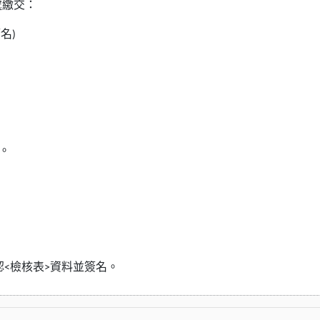
處繳交
：
簽名
)
。
認
檢核表
資料並簽名。
<
>