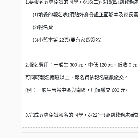
要
報名五專免試的同學，6/16(二)~6/18(四)到
教務
1.
填妥的報名表
須貼好身分證正面影本及家長
(1)
(
報名費
(2)
小藍本第
頁
要有家長簽名
(3)
22
(
)
報名費用
：
一般生
元、中低
元、低收
元
2.
300
120
0
可同時報名兩區以上
，
報名費依報名區數繳交
。
例
：
一般生若報中區與南區
，
則須繳交
元
(
600
)
完成五專免試報名的同學
，
一
要到教務處確
3.
6/22(
)