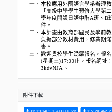
一、
本校應用外國語言學系辦理教
「高級中學學生預修大學第二
學年度開設日語中階A班、B
件。
二、
本計畫由教育部國民及學前教
負擔部分教材費用，修業期滿
書。
三、
歡迎貴校學生踴躍報名，報名日
(星期三)17:00止。報名網址：https
3kdvNJA 。
附件下載
1151201462_1_ATTCH1.pdf
1151201462_2