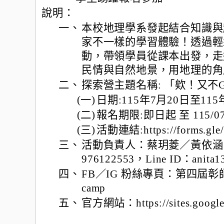
說明：
一、
本校地理學系發起結合知識與
家不一樣的學習體驗！透過輕
動，帶領學員從課本出發，走
民情與自然地景，用地理的角
二、
探索營主題名稱: 「欸！又不G
(一)
日期:115年7月20日至11
(二)
報名期限:即日起 至 115/07/
(三)
活動連結:https://forms.gle
三、
活動負責人：蔡玥菱／黃依涵，聯
976122553，Line ID：anita
四、
FB／IG 粉絲專頁：第四屆彰師地
camp
五、
官方網站：https://sites.google.