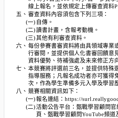
線上報名，並依規定上傳審查資料P
五、
審查資料內容須包含下列三項：
(一)
自傳。
(二)
讀書計畫，含報考動機。
(三)
其他有利審查資料。
六、
每份參賽書審資料將由具領域專業
行審閱，並提供個人化書審回饋意
資料優勢、待補強處及未來修正方
七、
本競賽將評選前三名，並提供特殊
指導服務；凡報名成功者亦可獲得
次，作為學生準備多元入學及學習
八、
競賽相關資訊如下：
(一)
報名連結：https://surl.reallygoo
(二)
活動公告平台：甄戰學習顧問官
頁、甄戰學習顧問YouTube頻