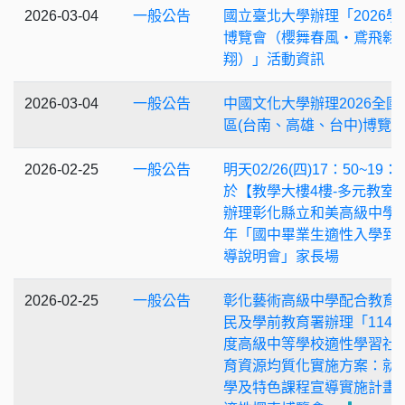
2026-03-04
一般公告
國立臺北大學辦理「2026學
博覽會（櫻舞春風・鳶飛翱
翔）」活動資訊
2026-03-04
一般公告
中國文化大學辦理2026全國
區(台南、高雄、台中)博覽
2026-02-25
一般公告
明天02/26(四)17：50~19：4
於【教學大樓4樓-多元教室
辦理彰化縣立和美高級中學1
年「國中畢業生適性入學到
導說明會」家長場
2026-02-25
一般公告
彰化藝術高級中學配合教育
民及學前教育署辦理「114
度高級中等學校適性學習社
育資源均質化實施方案：就
學及特色課程宣導實施計畫 