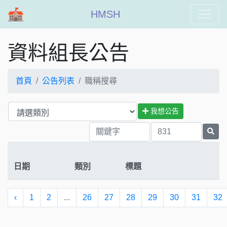
HMSH
資料組長公告
首頁
公告列表
職稱搜尋
我想公告
日期
類別
標題
‹
1
2
...
26
27
28
29
30
31
32