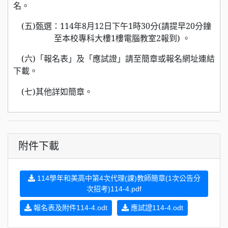
名。
(
五)甄選：114年8月12日下午1時30分(請提早20分鐘
至本校
專科大
樓1樓
電腦
教室2報到) 。
(
六)「報名表」及「應試證」請至簡章或報名網址連結
下載。
(
七)其他詳如簡章。
附件下載
114學年和美高中第4次代理(課)教師簡章(1次公告分
次招考)114-4.pdf
報名表及附件114-4.odt
應試證114-4.odt