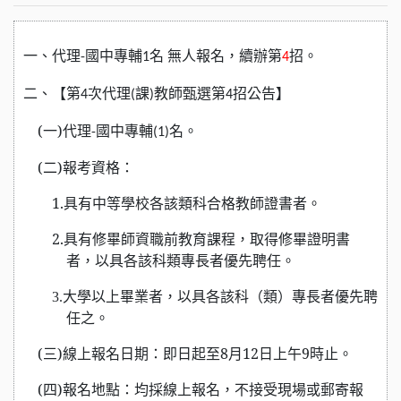
一、
代理
國中專輔
名
無人報名，續辦第
招。
-
1
4
二
、【第
次代理
課
教師甄選第
招公告】
4
(
)
4
(
一)
代理
國中
專輔
名。
-
(1)
(
二)報考資格：
1.
具有中等學校各該類科合格教師證書者。
2.
具有修畢師資職前教育課程，取得修畢證明書
者，以具各該科類專長者優先聘任。
大學以上畢業者，以具各該科（類）專長者優先聘
3.
任之。
(
三)線上報名日期：即日起至8月12日上午9時止。
(
四)報名地點：均採線上報名，不接受現場或郵寄報