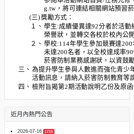
參閱本活動網站首頁/任務先修，http
g.tw，將可連結相關網站預習
(三)
獎勵方式：
１、
學生:成績優異達92分者於活
榮譽狀，並轉交各校於校內公
２、
學校:114年學生參加競賽達20
未達200名者，以全校達成率9
菸害防制業務感謝狀，以資鼓
三、
為提升學生參與人數進而強化青少
活動訊息，請納入菸害防制教育等
四、
檢附旨揭第2期活動說明乙份及原函
近月內熱門公告
2026-07-16
1715