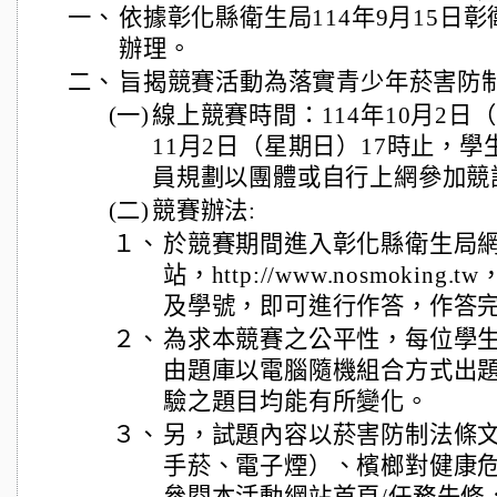
一、
依據彰化縣衛生局114年9月15日彰衛保
辦理。
二、
旨揭競賽活動為落實青少年菸害防
(一)
線上競賽時間：114年10月2日
11月2日（星期日）17時止，
員規劃以團體或自行上網參加競
(二)
競賽辦法:
１、
於競賽期間進入彰化縣衛生局
站，http://www.nosmoki
及學號，即可進行作答，作答
２、
為求本競賽之公平性，每位學
由題庫以電腦隨機組合方式出
驗之題目均能有所變化。
３、
另，試題內容以菸害防制法條
手菸、電子煙）、檳榔對健康