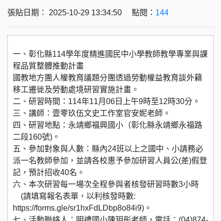
張貼日期： 2025-10-29 13:34:50 點閱：
144
一、彰化縣114學年度精進國民中小學教師教學專業與課
程品質整體推動計畫
國教地方團人權教育議題分團透過勞動權益教育談外籍
移工遷徙及勞動處境研習實施計畫。
二、研習時間：114年11月06日上午9時至12時30分。
三、講師：壹零玖伍文史工作室官安妮老師。
四、研習地點：永靖鄉福興國小（彰化縣永靖鄉永福路
二段160號)。
五、參加對象與人數：縣內24班以上之國中、小請務必
派一名教師參加，並請各校惠予參加研習人員公(差)假登
記，預計招收40名。
六、本次研習每一場次全程參與者核發研習時數3小時
(請填寫報名表單，以利核發時數:
https://forms.gle/sr1hxFdLDbp8o84i9)。
七、活動聯絡人：明禮國小陳玥彤老師，電話：(04)874-