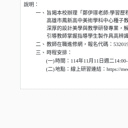
說明：
一、
旨揭本校辦理「鄭伊璟老師:學習歷程
高雄市鳳新高中美術學科中心種子
深厚的設計美學與教學研發專業，解
引導教師掌握指導學生製作具高辨
二、
教師在職進修網，報名代碼：532019
三、
時程安排：
(一)
時間：114年11月11日週二14:00-
(二)
地點：線上研習連結：https://meet.goo