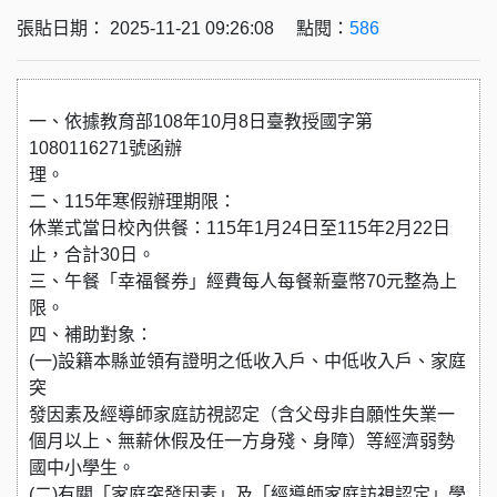
張貼日期： 2025-11-21 09:26:08 點閱：
586
一、依據教育部108年10月8日臺教授國字第
1080116271號函辦
理。
二、115年寒假辦理期限：
休業式當日校內供餐：115年1月24日至115年2月22日
止，合計30日。
三、午餐「幸福餐券」經費每人每餐新臺幣70元整為上
限。
四、補助對象：
(一)設籍本縣並領有證明之低收入戶、中低收入戶、家庭
突
發因素及經導師家庭訪視認定（含父母非自願性失業一
個月以上、無薪休假及任一方身殘、身障）等經濟弱勢
國中小學生。
(二)有關「家庭突發因素」及「經導師家庭訪視認定」學