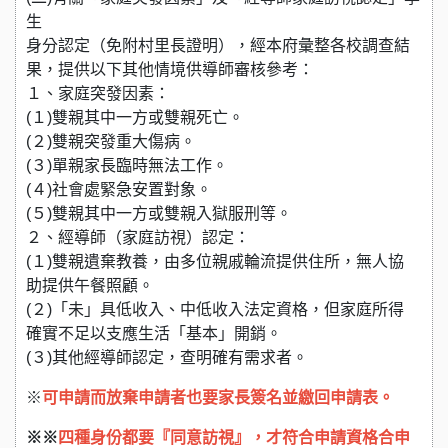
生
身分認定（免附村里長證明），經本府彙整各校調查結
果，提供以下其他情境供導師審核參考：
１、家庭突發因素：
(１)雙親其中一方或雙親死亡。
(２)雙親突發重大傷病。
(３)單親家長臨時無法工作。
(４)社會處緊急安置對象。
(５)雙親其中一方或雙親入獄服刑等。
２、經導師（家庭訪視）認定：
(１)雙親遺棄教養，由多位親戚輪流提供住所，無人協
助提供午餐照顧。
(２)「未」具低收入、中低收入法定資格，但家庭所得
確實不足以支應生活「基本」開銷。
(３)其他經導師認定，查明確有需求者。
※
可申請而放棄申請者也要家長簽名並繳回申請表。
※※
四種身份都要『同意訪視』，才符合申請資格合申