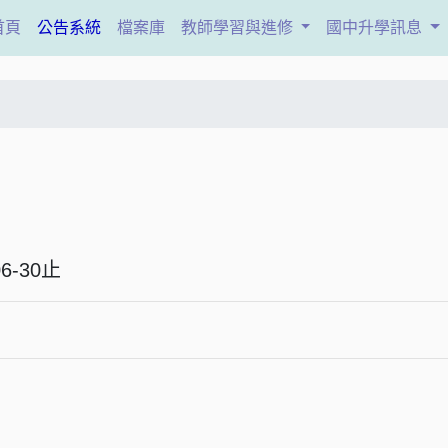
(current)
首頁
公告系統
檔案庫
教師學習與進修
國中升學訊息
6-06-30止