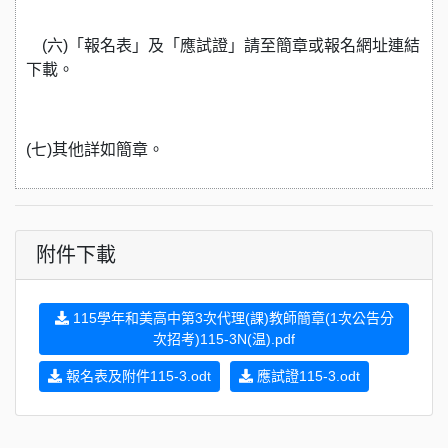
(
六)「報名表」及「應試證」請至簡章或報名網址連結
下載。
(
七)其他詳如簡章。
附件下載
115學年和美高中第3次代理(課)教師簡章(1次公告分
次招考)115-3N(温).pdf
報名表及附件115-3.odt
應試證115-3.odt