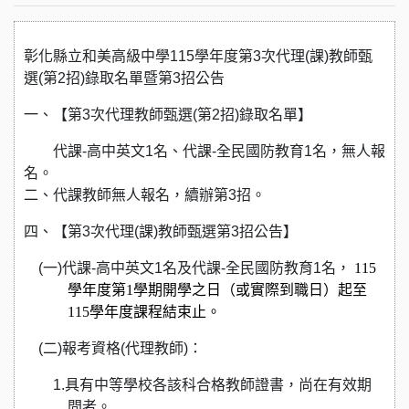
彰化縣立和美高級中學
115
學年度第
3
次代理
(
課
)
教師甄
選
(
第
2
招
)
錄取名單暨第
3
招公告
一、
【第
3
次代理教師甄選
(
第
2
招
)
錄取名單】
代課
-
高中英文
1
名、代課
-
全民國防教育
1
名，無人報
名。
二、代
課
教師無人報名，續辦第
3
招。
四、【第
3
次代理
(
課
)
教師甄選第
3
招公告】
(
一)
代課
-
高中英文
1
名及代課-全民國防教育
1
名
，
115
學年度第
1
學期開學之日（或實際到職日）起至
115
學年度課程結束止。
(
二)報考資格(
代理教師
)
：
1.
具有中等學校各該科合格教師證書，尚在有效期
間者。