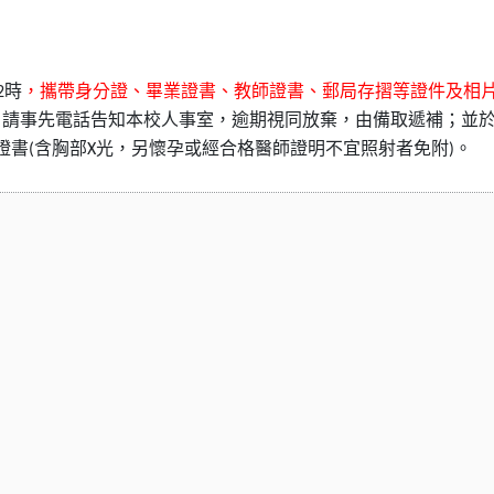
時
，攜帶身分證、畢業證書、教師證書、郵局存摺等證件及
相
2
，請事先電話告知本校人事室，逾期視同放棄，由備取遞補；並
證書
含胸部
光，另懷孕或經合格醫師證明不宜照射者免附
。
(
X
)