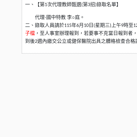
一、
【第
次代理教師甄選
第
招
錄取名單】
1
(
3
)
代理
國中特教
李○庭。
-
二、錄取人員請於
年
月
日
星期
三
上午
時至
115
6
10
(
)
9
1
子檔
，至人事室辦理報到，若要事不克當日報到者
到後
週內繳交公立或健保醫院出具之體格檢查合格
2