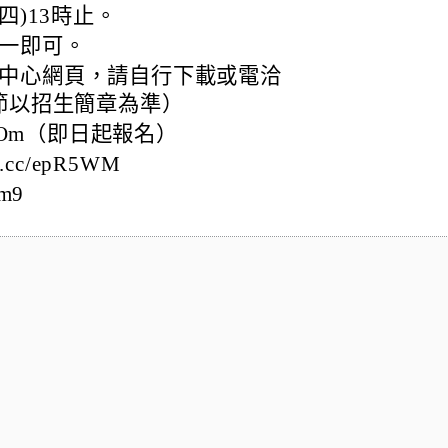
四)13時止。
一即可。
中心網頁，請自行下載或電洽
（細節以招生簡章為準）
epR5Om（即日起報名）
.cc/epR5WM
Qm9