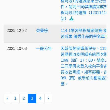
程時段1的選課結果已公告
件，請高三同學繼續完成充
程時段2的選課（12311410
新）
2025-12-22
榮譽榜
114-1學習歷程檔案競賽-課
習成果 優秀作品同學名單
2025-10-08
一般公告
因幹部經歷重新提交，113-
習歷程收訖明細系統再次開
10/9（四）17：00。請高二
三同學再次登入校內平台系
認收訖明細。如有疑義，請
0/9（四）放學前向相關處室
應。
‹
1
2
3
4
›