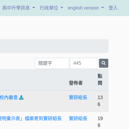
高中升學訊息
行政單位
english version
登入
點
發佈者
閱
便校內審查
實研組長
13
6
他證明彙示表」檔案寄到實研組長
實研組長
19
8