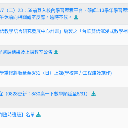
0/7（二）23：59前登入校內學習歷程平台，確認113學年學
三）午休前向相關處室反應。逾時不候。
語教學語言研究發展中心計畫」編製之「台華雙語沉浸式教學補
課程選課結果及上課教室公告
數學重修將順延至8/31（日）上課(學校電力工程維護施作)
（0828更新：8/30高一下數學順延至8/31）
報到臨時班級】名單