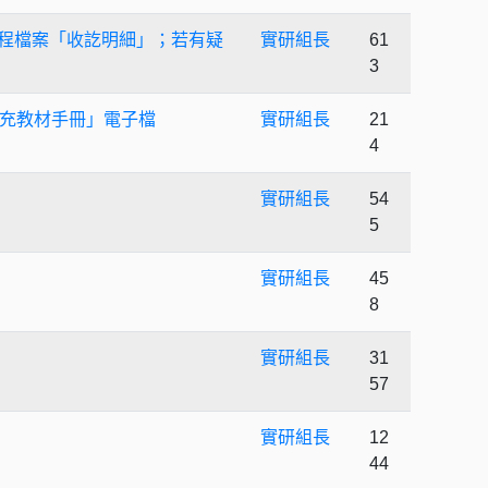
習歷程檔案「收訖明細」；若有疑
實研組長
61
3
充教材手冊」電子檔
實研組長
21
4
實研組長
54
5
實研組長
45
8
實研組長
31
57
實研組長
12
44