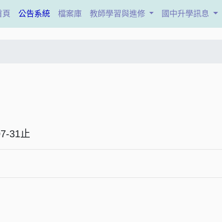
(current)
首頁
公告系統
檔案庫
教師學習與進修
國中升學訊息
6-07-31止