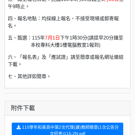
午9時止。
四、報名地點：均採線上報名，不接受現場或郵寄報
名。
五、甄選：115年
7
月1日
下午1時30分(請提早20分鐘至
本校專科大樓1樓電腦教室1報到)
六、「報名表」及「應試證」請至簡章或報名網址連結
下載。
七、其他詳如簡章。
附件下載
115學年和美高中第2次代理(課)教師簡章(1次公告分
次招考)115-2N.pdf