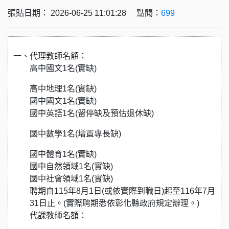
張貼日期： 2026-06-25 11:01:28 點閱：
699
一、代理教師名額：
高中國文1名(實缺)
高中地理1名(實缺)
國中國文1名(實缺)
國中英語1名(留停缺及預估退休缺)
國中數學
1
名
(
增置專長缺
)
國中體育
1
名
(
實缺
)
國中自然領域
1
名
(
實缺
)
國中社會領域
1
名
(
實缺
)
聘期自
115
年
8
月
1
日
(
或依實際到職日
)
起至
116
年
7
月
31
日止。
(
實際聘期悉依彰化縣政府規定辦理。
)
代課教師名額：