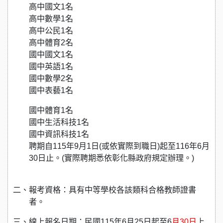
高中國文
1
名
高中數學
1
名
高中公民
1
名
高中體育
2
名
國中國文
1
名
國中英語
1
名
國中數學
2
名
國中表藝
1
名
國中體育
1
名
國中生活科技
1
名
國中資訊科技
1
名
聘期自
115
年
9
月
1
日
(
或依實際到職日
)
起至
116
年
6
月
30
日止。
(
實際聘期悉依彰化縣政府規定辦理。
)
二、報考資格：具有中等學校各該類科合格教師證書
者。
三、線上報名日期：民國115年6月25日起至6
月30日
上