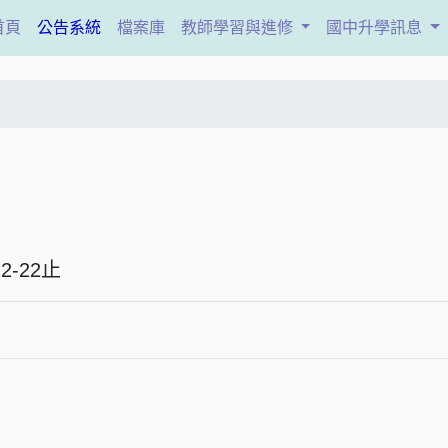
(current)
首頁
公告系統
檔案庫
教師學習與進修
國中升學訊息
5-12-22止