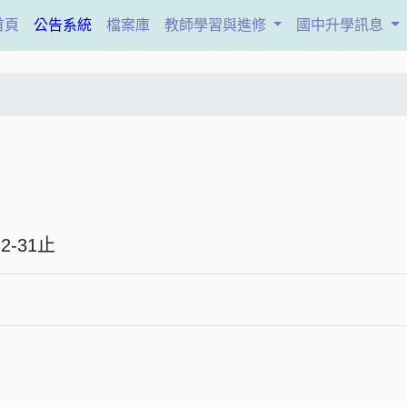
(current)
首頁
公告系統
檔案庫
教師學習與進修
國中升學訊息
5-12-31止