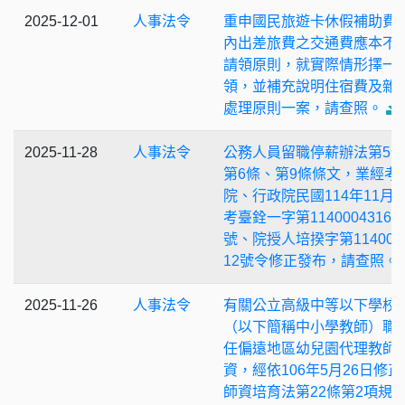
2025-12-01
人事法令
重申國民旅遊卡休假補助費
內出差旅費之交通費應本不
請領原則，就實際情形擇一
領，並補充說明住宿費及雜
處理原則一案，請查照。
2025-11-28
人事法令
公務人員留職停薪辦法第5
第6條、第9條條文，業經考
院、行政院民國114年11月1
考臺銓一字第11400043161
號、院授人培揆字第1140002
12號令修正發布，請查照。
2025-11-26
人事法令
有關公立高級中等以下學校
（以下簡稱中小學教師）職
任偏遠地區幼兒園代理教師
資，經依106年5月26日修正
師資培育法第22條第2項規