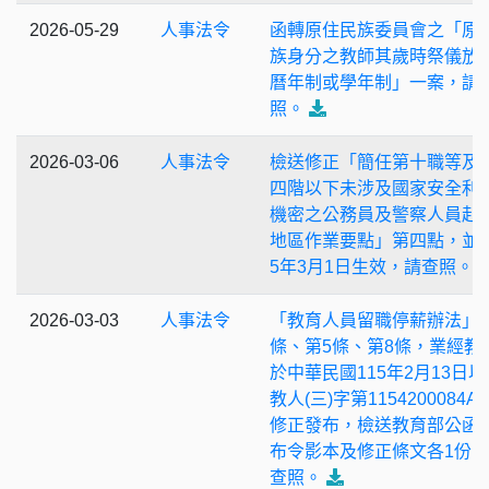
2026-05-29
人事法令
函轉原住民族委員會之「原
族身分之教師其歲時祭儀放
曆年制或學年制」一案，請
照。
2026-03-06
人事法令
檢送修正「簡任第十職等及
四階以下未涉及國家安全利
機密之公務員及警察人員赴
地區作業要點」第四點，並自
5年3月1日生效，請查照。
2026-03-03
人事法令
「教育人員留職停薪辦法」
條、第5條、第8條，業經教
於中華民國115年2月13日以
教人(三)字第1154200084A
修正發布，檢送教育部公函
布令影本及修正條文各1份
查照。