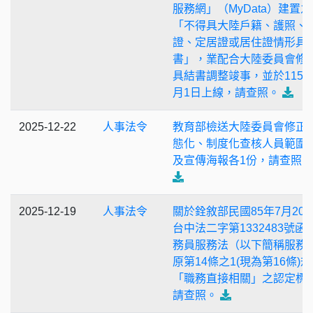
服務網」（MyData）建置之
「不得具大陸戶籍、護照、
證、定居證或居住證情形具
書」，業配合大陸委員會修
具結書調整竣事，並於115年
月1日上線，請查照。
2025-12-22
人事法令
教育部檢送大陸委員會修正
態化、制度化查核人員範圍
及宣傳海報各1份，請查照。
2025-12-19
人事法令
關於銓敘部民國85年7月20日
台中法二字第1332483號函
務員服務法（以下簡稱服務
原第14條之1(現為第16條)
「職務直接相關」之認定標
請查照。