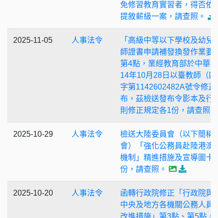
免修習教育實習者，得否依
提敘薪級一案，請查照。
2025-11-05
人事法令
「高級中等以下學校及幼兒
師證書申請補發換發作業要
第4點，業經教育部於中華民
14年10月28日以臺教師（四
字第1142602482A號令修
布，茲檢送發布令影本及行
則修正規定各1份，請查照。
2025-10-29
人事法令
檢送大陸委員會（以下簡稱
會）「強化公務員赴陸港澳
機制」精進措施及宣導圖卡
份，請查照。
2025-10-20
人事法令
函轉行政院修正「行政院與
中央及地方各機關公務人員
改進措施」第3點、第5點，